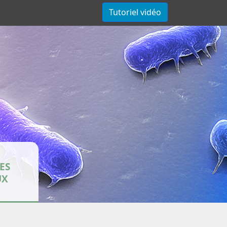
Tutoriel vidéo
ES
UX